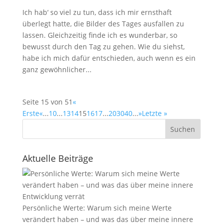
Ich hab‘ so viel zu tun, dass ich mir ernsthaft
überlegt hatte, die Bilder des Tages ausfallen zu
lassen. Gleichzeitig finde ich es wunderbar, so
bewusst durch den Tag zu gehen. Wie du siehst,
habe ich mich dafür entschieden, auch wenn es ein
ganz gewöhnlicher...
Seite 15 von 51
«
Erste
«
...
10
...
13
14
15
16
17
...
20
30
40
...
»
Letzte »
Suchen
Aktuelle Beiträge
Persönliche Werte: Warum sich meine Werte
verändert haben – und was das über meine innere