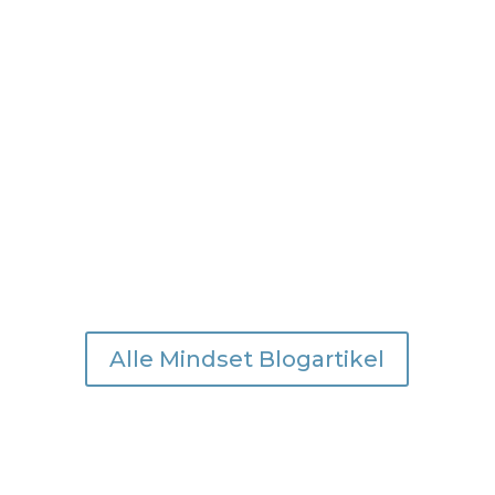
Kürzlich erzählte mir eine junge Frau,
dass sie nach einer sechsmonatigen
Reise auf einem anderen Kontinent
nicht mehr richtig in ihr bisheriges...
Alle Mindset Blogartikel