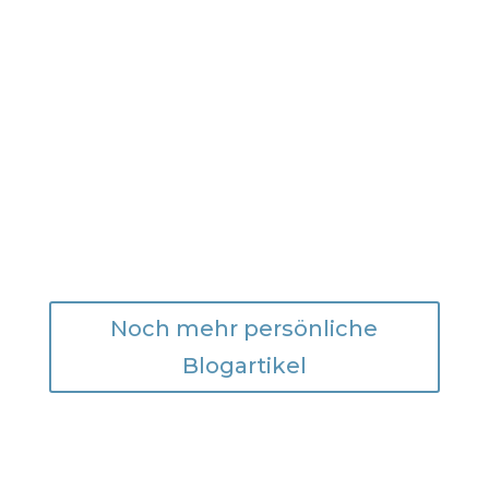
Meine spirituelle Reise begann mit
Anfang zwanzig und mit unendlich
vielen Fragen über mich selbst und das
Leben. Meine erste langjährige
Beziehung...
Noch mehr persönliche
Blogartikel