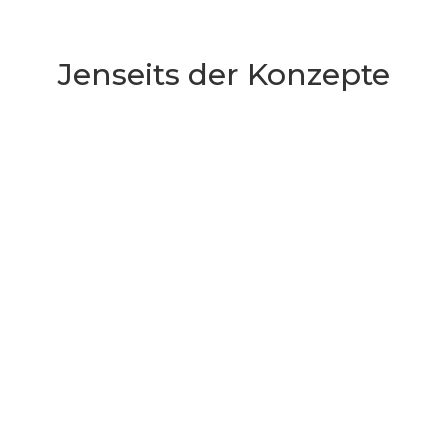
Jenseits der Konzepte
Manchmal frage ich mich, wie viele
Entscheidungen in meinem Leben
eigentlich echte Entscheidungen
waren. Denn wenn ich zurückblicke,
entdecke ich...