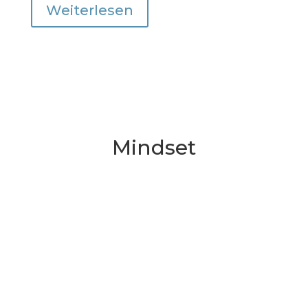
Weiterlesen
Mindset
Ich las die Überschrift, dann den Text.
Stimmt das wirklich? Ist Zögern ein
Rückschritt? Vielleicht. Vielleicht aber