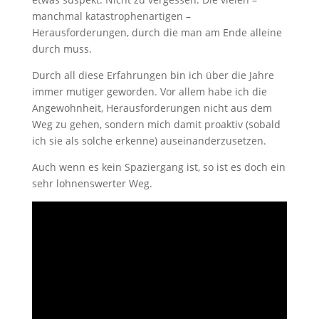
manchmal katastrophenartigen –
Herausforderungen, durch die man am Ende alleine
durch muss.
Durch all diese Erfahrungen bin ich über die Jahre
immer mutiger geworden. Vor allem habe ich die
Angewohnheit, Herausforderungen nicht aus dem
Weg zu gehen, sondern mich damit proaktiv (sobald
ich sie als solche erkenne) auseinanderzusetzen.
Auch wenn es kein Spaziergang ist, so ist es doch ein
sehr lohnenswerter Weg.