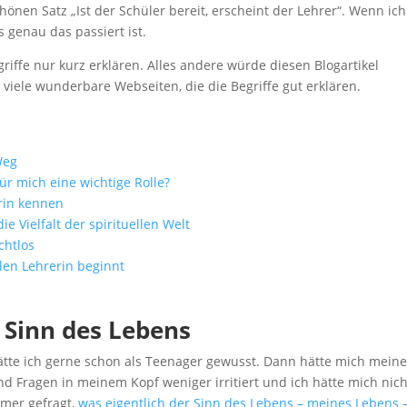
hönen Satz „Ist der Schüler bereit, erscheint der Lehrer“. Wenn ich
 genau das passiert ist.
griffe nur kurz erklären. Alles andere würde diesen Blogartikel
viele wunderbare Webseiten, die die Begriffe gut erklären.
Weg
ür mich eine wichtige Rolle?
erin kennen
e Vielfalt der spirituellen Welt
chtlos
llen Lehrerin beginnt
 Sinn des Lebens
tte ich gerne schon als Teenager gewusst. Dann hätte mich mein
nd Fragen in meinem Kopf weniger irritiert und ich hätte mich nich
mmer gefragt,
was eigentlich der Sinn des Lebens – meines Lebens –