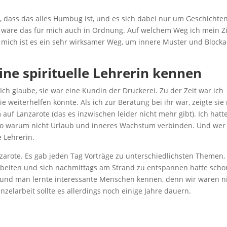
dass das alles Humbug ist, und es sich dabei nur um Geschichte
wäre das für mich auch in Ordnung. Auf welchem Weg ich mein Zi
r mich ist es ein sehr wirksamer Weg, um innere Muster und Block
eine spirituelle Lehrerin kennen
 Ich glaube, sie war eine Kundin der Druckerei. Zu der Zeit war ich
e weiterhelfen könnte. Als ich zur Beratung bei ihr war, zeigte sie
 auf Lanzarote (das es inzwischen leider nicht mehr gibt). Ich hatt
lso warum nicht Urlaub und inneres Wachstum verbinden. Und wer
e Lehrerin.
zarote. Es gab jeden Tag Vorträge zu unterschiedlichsten Themen,
rbeiten und sich nachmittags am Strand zu entspannen hatte scho
n, und man lernte interessante Menschen kennen, denn wir waren n
zelarbeit sollte es allerdings noch einige Jahre dauern.