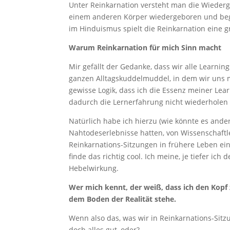
Unter Reinkarnation versteht man die Wiederg
einem anderen Körper wiedergeboren und beg
im Hinduismus spielt die Reinkarnation eine g
Warum Reinkarnation für mich Sinn macht
Mir gefällt der Gedanke, dass wir alle Learni
ganzen Alltagskuddelmuddel, in dem wir uns m
gewisse Logik, dass ich die Essenz meiner Le
dadurch die Lernerfahrung nicht wiederholen
Natürlich habe ich hierzu (wie könnte es ande
Nahtodeserlebnisse hatten, von Wissenschaftl
Reinkarnations-Sitzungen in frühere Leben ei
finde das richtig cool. Ich meine, je tiefer ic
Hebelwirkung.
Wer mich kennt, der weiß, dass ich den Kop
dem Boden der Realität stehe.
Wenn also das, was wir in Reinkarnations-Sitz
doch alles gut, oder?