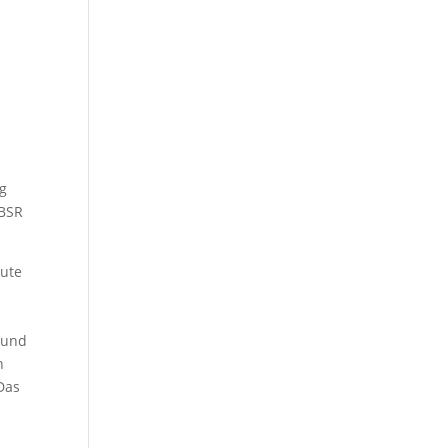
ag
MBSR
aute
 und
n
Das