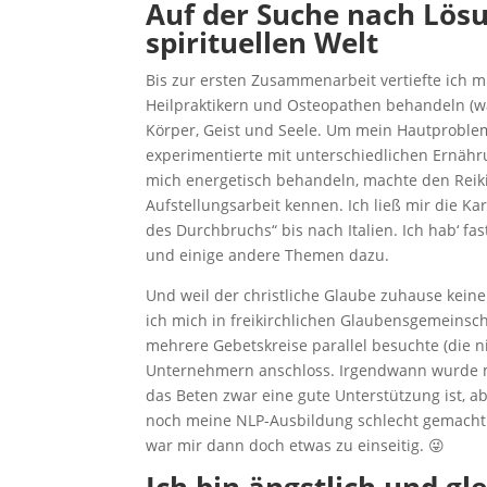
Auf der Suche nach Lösun
spirituellen Welt
Bis zur ersten Zusammenarbeit vertiefte ich m
Heilpraktikern und Osteopathen behandeln (wa
Körper, Geist und Seele. Um mein Hautproble
experimentierte mit unterschiedlichen Ernährun
mich energetisch behandeln, machte den Reiki
Aufstellungsarbeit kennen. Ich ließ mir die Ka
des Durchbruchs“ bis nach Italien. Ich hab‘ f
und einige andere Themen dazu.
Und weil der christliche Glaube zuhause keine 
ich mich in freikirchlichen Glaubensgemeinscha
mehrere Gebetskreise parallel besuchte (die n
Unternehmern anschloss. Irgendwann wurde mir
das Beten zwar eine gute Unterstützung ist, a
noch meine NLP-Ausbildung schlecht gemacht 
war mir dann doch etwas zu einseitig. 😜