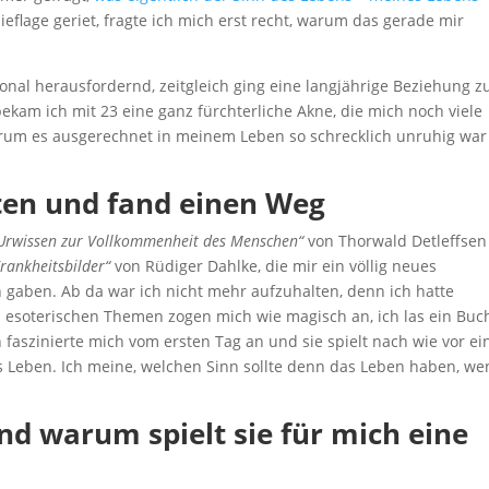
eflage geriet, fragte ich mich erst recht, warum das gerade mir
nal herausfordernd, zeitgleich ging eine langjährige Beziehung z
ekam ich mit 23 eine ganz fürchterliche Akne, die mich noch viele
 warum es ausgerechnet in meinem Leben so schrecklich unruhig wa
ten und fand einen Weg
s Urwissen zur Vollkommenheit des Menschen“
von Thorwald Detleffse
rankheitsbilder“
von Rüdiger Dahlke, die mir ein völlig neues
gaben. Ab da war ich nicht mehr aufzuhalten, denn ich hatte
und esoterischen Themen zogen mich wie magisch an, ich las ein Buc
faszinierte mich vom ersten Tag an und sie spielt nach wie vor ei
s Leben. Ich meine, welchen Sinn sollte denn das Leben haben, w
nd warum spielt sie für mich eine