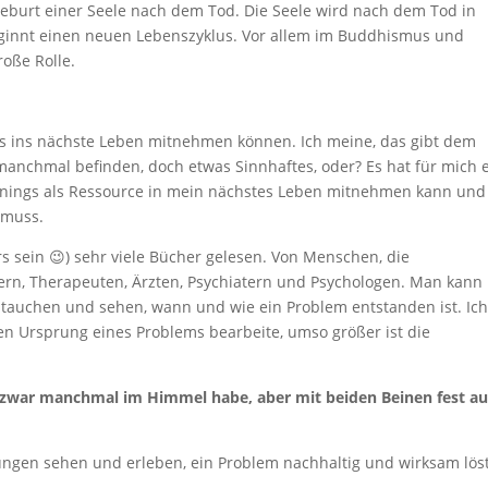
eburt einer Seele nach dem Tod. Die Seele wird nach dem Tod in
innt einen neuen Lebenszyklus. Vor allem im Buddhismus und
roße Rolle.
ngs ins nächste Leben mitnehmen können. Ich meine, das gibt dem
anchmal befinden, doch etwas Sinnhaftes, oder? Es hat für mich 
arnings als Ressource in mein nächstes Leben mitnehmen kann und
 muss.
rs sein 😉) sehr viele Bücher gelesen. Von Menschen, die
ern, Therapeuten, Ärzten, Psychiatern und Psychologen. Man kann 
ntauchen und sehen, wann und wie ein Problem entstanden ist. Ic
h den Ursprung eines Problems bearbeite, umso größer ist die
f zwar manchmal im Himmel habe, aber mit beiden Beinen fest au
ungen sehen und erleben, ein Problem nachhaltig und wirksam löst,