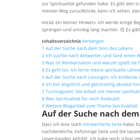
zur Spiritualität gefunden habe. Es gibt den sc
meinen Weg zurückblicke, kann ich sehen, dass
Vorab ein kleiner Hinweis: Ich werde einige Be
sprengen und unnötig lang machen. 🙃 Es gibt 
Inhaltsverzeichnis
Verbergen
1
Auf der Suche nach dem Sinn des Lebens
2
Ich suchte nach Antworten und fand einen 
3
Was ist Reinkarnation und warum spielt sie f
4
Es geht los: Ich lerne meine spirituelle Lehr
5
Auf der Suche nach Lösungen: Ich entdecke di
6
Ich bin ängstlich und gleichzeitig absolut fur
7
Turningpoint: Die Arbeit mit meiner spiritue
8
Was Spiritualität für mich bedeutet
9
Weitere Blogartikel zum Thema Spiritualität:
Auf der Suche nach dem
Dass ich eine stark
introvertierte Seite
habe, hä
nachdenkliche, tiefsinnige Seite und die tause
unverstanden gefühlt. Ich habe mich schon i