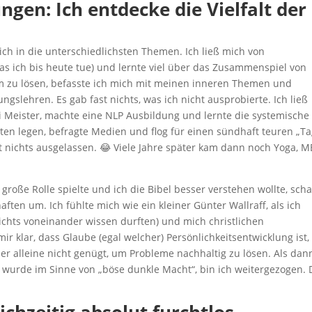
gen: Ich entdecke die Vielfalt der
ich in die unterschiedlichsten Themen. Ich ließ mich von
s ich bis heute tue) und lernte viel über das Zusammenspiel von
m zu lösen, befasste ich mich mit meinen inneren Themen und
gslehren. Es gab fast nichts, was ich nicht ausprobierte. Ich ließ
 Meister, machte eine NLP Ausbildung und lernte die systemische
rten legen, befragte Medien und flog für einen sündhaft teuren „T
ast nichts ausgelassen. 😂 Viele Jahre später kam dann noch Yoga, 
große Rolle spielte und ich die Bibel besser verstehen wollte, sch
ften um. Ich fühlte mich wie ein kleiner Günter Wallraff, als ich
ichts voneinander wissen durften) und mich christlichen
 klar, dass Glaube (egal welcher) Persönlichkeitsentwicklung ist,
ber alleine nicht genügt, um Probleme nachhaltig zu lösen. Als dan
wurde im Sinne von „böse dunkle Macht“, bin ich weitergezogen. 