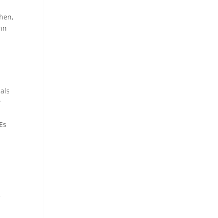
hen,
nn
als
r
Es
,