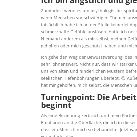
Ich bin ängstlich und gle
Zumindest wenn es um psychologische, spiritu
wenn Menschen vor schwierigen Themen auswe
tatsächlich habe ich an der Stelle keinerlei An
schmerzhafte Gefühle auslösen. Hatte ich no
Niemand anderem als mir selbst, meinen Gefü
geholfen oder mich geschützt haben und mich 
Ich gehe den Weg der Bewusstwerdung, des in
sehr lohnenswert. Nicht nur, dass wir stärker
uns von alten und hinderlichen Mustern befrei
seelischen Tiefenbohrungen überlebt. 😉 Auße
hat mir geholfen, mich selbst, die Menschen 
Turningpoint:
Die Arbeit
beginnt
Als eine Beziehung zerbrach und mein Partn
Emotionen an die Oberfläche, die ich in dieser
dass ein Mensch mich so behandelte. Jetzt war i
veränderte alles.