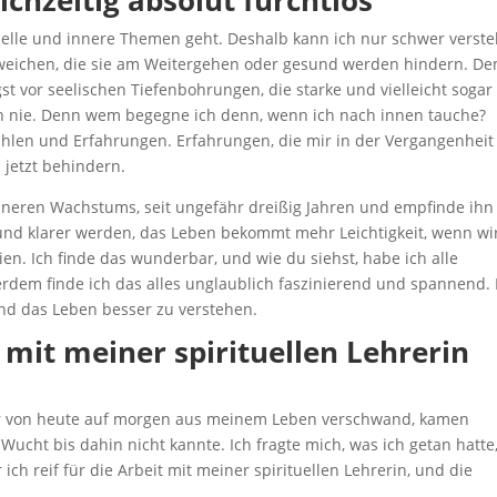
ichzeitig absolut furchtlos
elle und innere Themen geht. Deshalb kann ich nur schwer verste
ichen, die sie am Weitergehen oder gesund werden hindern. De
gst vor seelischen Tiefenbohrungen, die starke und vielleicht sogar
ch nie. Denn wem begegne ich denn, wenn ich nach innen tauche?
hlen und Erfahrungen. Erfahrungen, die mir in der Vergangenheit
jetzt behindern.
neren Wachstums, seit ungefähr dreißig Jahren und empfinde ihn 
 und klarer werden, das Leben bekommt mehr Leichtigkeit, wenn wi
en. Ich finde das wunderbar, und wie du siehst, habe ich alle
rdem finde ich das alles unglaublich faszinierend und spannend. 
und das Leben besser zu verstehen.
 mit meiner spirituellen Lehrerin
er von heute auf morgen aus meinem Leben verschwand, kamen
 Wucht bis dahin nicht kannte. Ich fragte mich, was ich getan hatte
ch reif für die Arbeit mit meiner spirituellen Lehrerin, und die