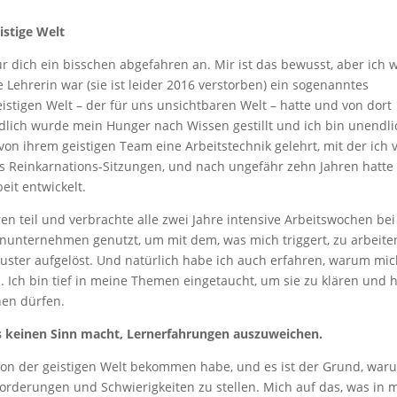
istige Welt
 für dich ein bisschen abgefahren an. Mir ist das bewusst, aber ich w
e Lehrerin war (sie ist leider 2016 verstorben) ein sogenanntes
istigen Welt – der für uns unsichtbaren Welt – hatte und von dort
lich wurde mein Hunger nach Wissen gestillt und ich bin unendli
on ihrem geistigen Team eine Arbeitstechnik gelehrt, mit der ich v
s Reinkarnations-Sitzungen, und nach ungefähr zehn Jahren hatte
eit entwickelt.
n teil und verbrachte alle zwei Jahre intensive Arbeitswochen bei 
enunternehmen genutzt, um mit dem, was mich triggert, zu arbeite
ter aufgelöst. Und natürlich habe ich auch erfahren, warum mi
. Ich bin tief in meine Themen eingetaucht, um sie zu klären und 
nen dürfen.
 es keinen Sinn macht, Lernerfahrungen auszuweichen.
h von der geistigen Welt bekommen habe, und es ist der Grund, war
orderungen und Schwierigkeiten zu stellen. Mich auf das, was in m