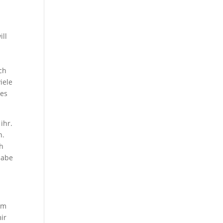
ill
ch
iele
 es
ihr.
n.
ch
habe
um
ir