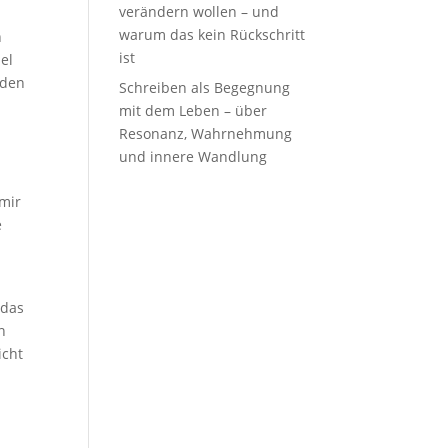
verändern wollen – und
warum das kein Rückschritt
n
ist
el
aden
Schreiben als Begegnung
mit dem Leben – über
Resonanz, Wahrnehmung
und innere Wandlung
 mir
e
 das
n
icht