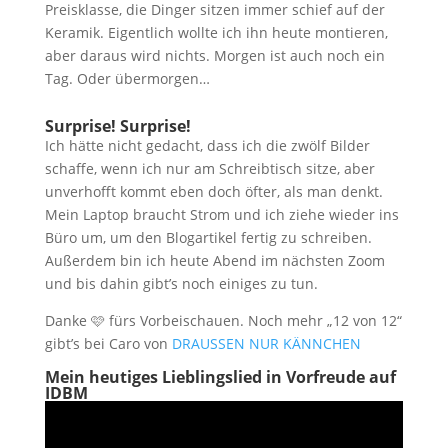
Preisklasse, die Dinger sitzen immer schief auf der
Keramik. Eigentlich wollte ich ihn heute montieren,
aber daraus wird nichts. Morgen ist auch noch ein
Tag. Oder übermorgen…
Surprise! Surprise!
Ich hätte nicht gedacht, dass ich die zwölf Bilder
schaffe, wenn ich nur am Schreibtisch sitze, aber
unverhofft kommt eben doch öfter, als man denkt.
Mein Laptop braucht Strom und ich ziehe wieder ins
Büro um, um den Blogartikel fertig zu schreiben.
Außerdem bin ich heute Abend im nächsten Zoom
und bis dahin gibt’s noch einiges zu tun.
Danke 🩷 fürs Vorbeischauen. Noch mehr „12 von 12“
gibt’s bei Caro von
DRAUSSEN NUR KÄNNCHEN
Mein heutiges Lieblingslied in Vorfreude auf
IDBM