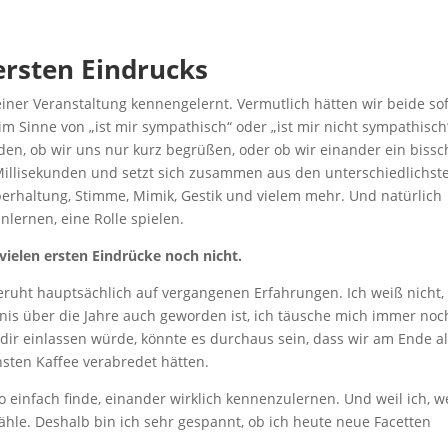
ersten Eindrucks
ner Veranstaltung kennengelernt. Vermutlich hätten wir beide sof
im Sinne von „ist mir sympathisch“ oder „ist mir nicht sympathisch
en, ob wir uns nur kurz begrüßen, oder ob wir einander ein biss
 Millisekunden und setzt sich zusammen aus den unterschiedlichst
perhaltung, Stimme, Mimik, Gestik und vielem mehr. Und natürlich
lernen, eine Rolle spielen.
vielen ersten Eindrücke noch nicht.
 beruht hauptsächlich auf vergangenen Erfahrungen. Ich weiß nicht,
nis über die Jahre auch geworden ist, ich täusche mich immer noc
dir einlassen würde, könnte es durchaus sein, dass wir am Ende a
ten Kaffee verabredet hätten.
so einfach finde, einander wirklich kennenzulernen. Und weil ich, 
ähle. Deshalb bin ich sehr gespannt, ob ich heute neue Facetten