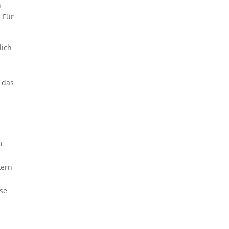
h
 Für
lich
n das
u
Lern-
n
sse