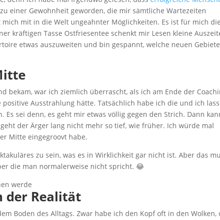
es zu einer Gewohnheit geworden, die mir sämtliche Wartezeiten
mich mit in die Welt ungeahnter Möglichkeiten. Es ist für mich di
einer kräftigen Tasse Ostfriesentee schenkt mir Lesen kleine Auszei
rtoire etwas auszuweiten und bin gespannt, welche neuen Gebiete
itte
nd bekam, war ich ziemlich überrascht, als ich am Ende der Coach
positive Ausstrahlung hätte. Tatsächlich habe ich die und ich las
. Es sei denn, es geht mir etwas völlig gegen den Strich. Dann kan
geht der Ärger lang nicht mehr so tief, wie früher. Ich würde mal
er Mitte eingegroovt habe.
akuläres zu sein, was es in Wirklichkeit gar nicht ist. Aber das m
über die man normalerweise nicht spricht. 😂
der Realität
 dem Boden des Alltags. Zwar habe ich den Kopf oft in den Wolken,