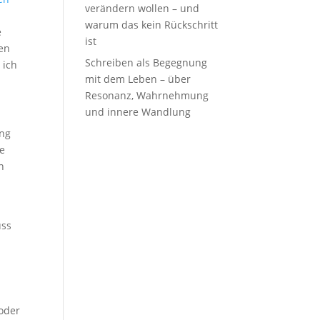
verändern wollen – und
warum das kein Rückschritt
e
ist
ten
Schreiben als Begegnung
 ich
mit dem Leben – über
Resonanz, Wahrnehmung
und innere Wandlung
ing
se
n
uss
 oder