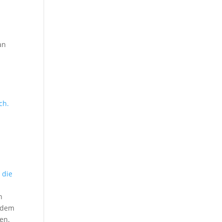
h
an
ch.
 die
h
erdem
en.