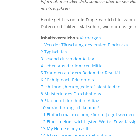
Informationen über dich, sondern über deinen Nam
nichts erfahren.
Heute geht es um die Frage, wer ich bin, wen
Daten und Fakten. Mal sehen, wie mir das geli
Inhaltsverzeichnis
Verbergen
1
Von der Täuschung des ersten Eindrucks
2
Typisch ich
3
Lesend durch den Alltag
4
Leben aus der inneren Mitte
5
Träumen auf dem Boden der Realität
6
Süchtig nach Erkenntnis
7
Ich kann „herumgeeiere“ nicht leiden
8
Meisterin des Durchhaltens
9
Staunend durch den Alltag
10
Veränderung, ich komme!
11
Einfach mal machen, könnte ja gut werden
12
Einer meiner wichtigsten Werte: Zuverlässig
13
My Home is my castle
14
Ich verbringe gerne Zeit mit mir