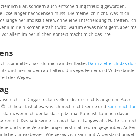
ur ziemlich klar, sondern auch entscheidungsfreudig geworden.
ine Ecke länger nachdenken muss. Die meine ich nicht. Was mich
los lange herumdiskutieren, ohne eine Entscheidung zu treffen. Ic
Wenn mir ein Roman erzählt wird, warum etwas nicht geht, aber m
. Vor allem im beruflichen Kontext macht mich das irre.
tens
ch „committe“, hast du mich an der Backe.
Dann ziehe ich das dur
ichts und niemandem aufhalten. Umwege, Fehler und Widerstände
Teil des Weges.
tag
Nase nicht in Dinge stecken sollen, die uns nichts angehen. Aber
 Ich liebe fast alles, was ich noch nicht kenne und
kann mich für
r dann, wenn ich denke, dass jetzt mal Ruhe ist, kann ich davon
e kommt. Deshalb kenne ich auch keine Langeweile. Hatte ich noc
es Neue und stehe Veränderungen erst mal neutral gegenüber. Auß
nlicher, umso besser. Wie gesagt, ich kann mit Widerstand umgeh