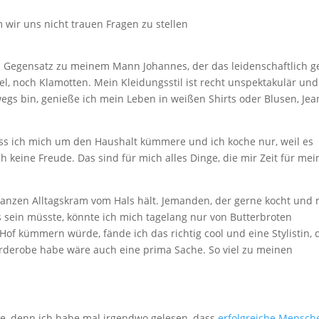
im Gegensatz zu meinem Mann Johannes, der das leidenschaftlich g
l, noch Klamotten. Mein Kleidungsstil ist recht unspektakulär und
egs bin, genieße ich mein Leben in weißen Shirts oder Blusen, Jea
dass ich mich um den Haushalt kümmere und ich koche nur, weil es
 keine Freude. Das sind für mich alles Dinge, die mir Zeit für mei
ganzen Alltagskram vom Hals hält. Jemanden, der gerne kocht und 
sein müsste, könnte ich mich tagelang nur von Butterbroten
f kümmern würde, fände ich das richtig cool und eine Stylistin, 
 Garderobe habe wäre auch eine prima Sache. So viel zu meinen
e, denn ich habe mal irgendwo gelesen, dass
erfolgreiche Mensch