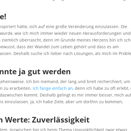
e!
nspiriert hätte, sich auf eine große Veränderung einzulassen. Die
en würde, wie ich mich immer wieder neuen Herausforderungen und
 ziemlich überrascht, denn im Grunde meines Herzens bin ich sc
ir bewusst, dass der Wandel zum Leben gehört und dass es am
nlassen. Deshalb suche ich lieber nach Lösungen, als mich im Prob
nnte ja gut werden
gehensweise. Ich bin niemand, der lang und breit recherchiert, um
an zu erarbeiten.
Ich fange einfach an
, denn ich habe zu oft erlebt,
 dazwischen kommt. Deshalb gelingt es mir immer besser, mich au
 einzulassen. Ja, ich habe Ziele, aber um dorthin zu kommen,
n Werte:
Zuverlässigkeit
oblem. Inzwischen bin ich beim Thema Unpünktlichkeit zwar etwas