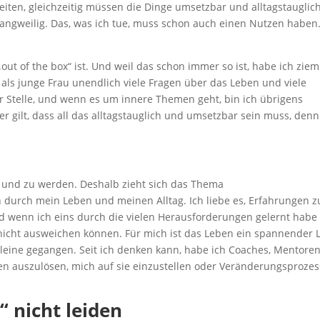
ten, gleichzeitig müssen die Dinge umsetzbar und alltagstauglic
angweilig. Das, was ich tue, muss schon auch einen Nutzen haben.
„out of the box“ ist. Und weil das schon immer so ist, habe ich ziem
 als junge Frau unendlich viele Fragen über das Leben und viele
er Stelle, und wenn es um innere Themen geht, bin ich übrigens
er gilt, dass all das alltagstauglich und umsetzbar sein muss, den
n und zu werden. Deshalb zieht sich das Thema
n durch mein Leben und meinen Alltag. Ich liebe es, Erfahrungen z
d wenn ich eins durch die vielen Herausforderungen gelernt habe
nicht ausweichen können. Für mich ist das Leben ein spannender 
lleine gegangen. Seit ich denken kann, habe ich Coaches, Mentore
n auszulösen, mich auf sie einzustellen oder Veränderungsproze
 nicht leiden