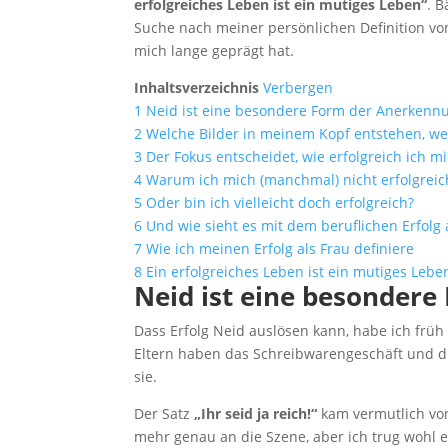
erfolgreiches Leben ist ein mutiges Leben“
. 
Suche nach meiner persönlichen Definition von
mich lange geprägt hat.
Inhaltsverzeichnis
Verbergen
1
Neid ist eine besondere Form der Anerkenn
2
Welche Bilder in meinem Kopf entstehen, we
3
Der Fokus entscheidet, wie erfolgreich ich m
4
Warum ich mich (manchmal) nicht erfolgreic
5
Oder bin ich vielleicht doch erfolgreich?
6
Und wie sieht es mit dem beruflichen Erfolg 
7
Wie ich meinen Erfolg als Frau definiere
8
Ein erfolgreiches Leben ist ein mutiges Lebe
Neid ist eine besonder
Dass Erfolg Neid auslösen kann, habe ich früh 
Eltern haben das Schreibwarengeschäft und di
sie.
Der Satz
„Ihr seid ja reich!“
kam vermutlich von 
mehr genau an die Szene, aber ich trug wohl e