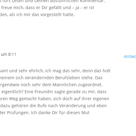
k fürs Lesen und Deinen ausführlichen Kommentar,
 freue mich, dass er Dir gefällt und – ja – er ist
en, als ich mir das vorgestellt hatte.
2 um 8:11
Antwo
ssant und sehr ehrlich, ich mag das sehr, denn das holt
n meinem sich verändernden Berufsleben stehe. Das
h irgendwie noch sehr dem Männlichen zugeordnet.
g eigentlich? Eine Freundin sagte gerade zu mir, dass
 ihren Weg gemacht haben, sich doch auf ihrer eigenen
 dazu gehören die Rufe nach Veränderung und eben
er Prüfungen. Ich danke Dir für diesen Mut