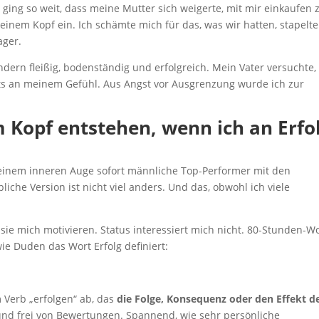
ing so weit, dass meine Mutter sich weigerte, mit mir einkaufen 
einem Kopf ein. Ich schämte mich für das, was wir hatten, stapelte 
ager.
ndern fleißig, bodenständig und erfolgreich. Mein Vater versuchte,
hts an meinem Gefühl. Aus Angst vor Ausgrenzung wurde ich zur
 Kopf entstehen, wenn ich an Erfo
meinem inneren Auge sofort männliche Top-Performer mit den
che Version ist nicht viel anders. Und das, obwohl ich viele
 sie mich motivieren. Status interessiert mich nicht. 80-Stunden-W
ie Duden das Wort Erfolg definiert:
Verb „erfolgen“ ab, das
die Folge, Konsequenz oder den Effekt d
und frei von Bewertungen. Spannend, wie sehr persönliche