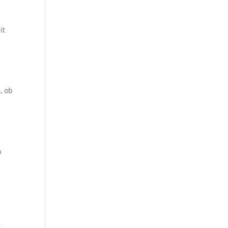
it
, ob
n
,