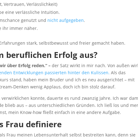
, Vertrauen, Verlässlichkeit)
 eine verlässliche Intuition.
tumschance genutzt und
nicht aufgegeben
.
me ihr immer näher.
Erfahrungen stark, selbstbewusst und freier gemacht haben.
m beruflichen Erfolg aus?
ir über Erfolg reden.“ –
der Satz wirkt in mir nach. Von außen wir
enden Entwicklungen passierten hinter den Kulissen.
Als das
urs stand, haben mein Bruder und ich es neu ausgerichtet – mit
tream-Denken wenig Applaus, doch ich bin stolz darauf.
, verwirklichen konnte, dauerte es rund zwanzig Jahre. Ich war dam
de blieb aus –
aus unterschiedlichen Gründen. Ich ließ los und mer
nst, mein Know-how fließt einfach in eine andere Aufgabe.
s Frau definiere
als Frau meinen Lebensunterhalt selbst bestreiten kann, denn sie