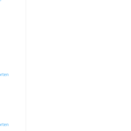
n
rten
rten