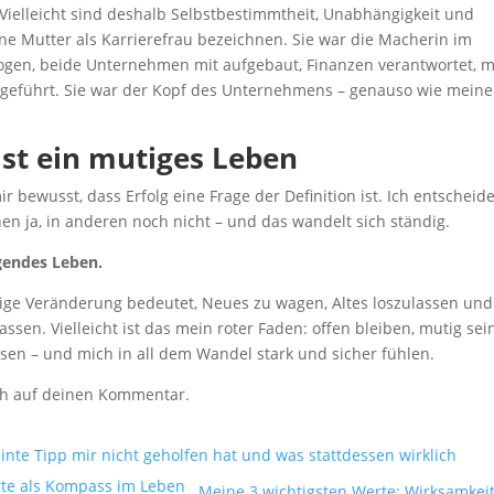
Vielleicht sind deshalb Selbstbestimmtheit, Unabhängigkeit und
ne Mutter als Karrierefrau bezeichnen. Sie war die Macherin im
ogen, beide Unternehmen mit aufgebaut, Finanzen verantwortet, m
geführt. Sie war der Kopf des Unternehmens – genauso wie meine
ist ein mutiges Leben
 bewusst, dass Erfolg eine Frage der Definition ist. Ich entscheide
en ja, in anderen noch nicht – und das wandelt sich ständig.
ngendes Leben.
etige Veränderung bedeutet, Neues zu wagen, Altes loszulassen und
sen. Vielleicht ist das mein roter Faden: offen bleiben, mutig sei
en – und mich in all dem Wandel stark und sicher fühlen.
mich auf deinen Kommentar.
inte Tipp mir nicht geholfen hat und was stattdessen wirklich
Meine 3 wichtigsten Werte: Wirksamkeit