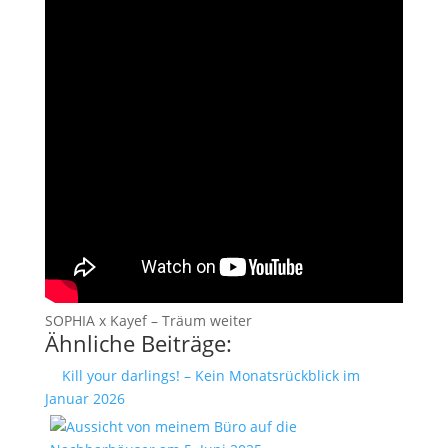
SOPHIA x Kayef – Träum weiter
Ähnliche Beiträge:
Kill your darlings! – Kein Monatsrückblick im
Januar 2026