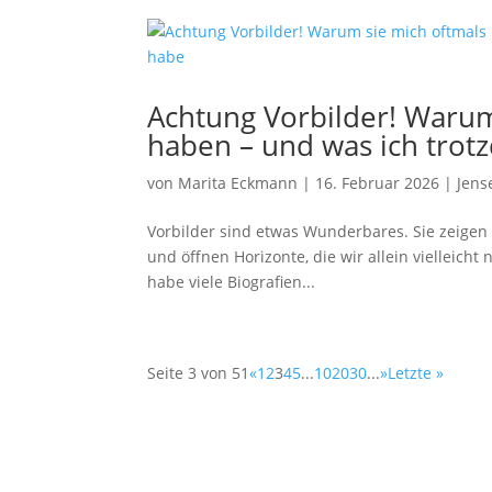
Achtung Vorbilder! Warum 
haben – und was ich trot
von
Marita Eckmann
|
16. Februar 2026
|
Jens
Vorbilder sind etwas Wunderbares. Sie zeigen 
und öffnen Horizonte, die wir allein vielleicht
habe viele Biografien...
Seite 3 von 51
«
1
2
3
4
5
...
10
20
30
...
»
Letzte »