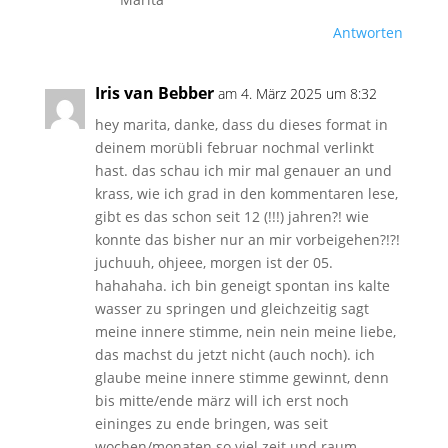
Antworten
Iris van Bebber
am 4. März 2025 um 8:32
hey marita, danke, dass du dieses format in
deinem morübli februar nochmal verlinkt
hast. das schau ich mir mal genauer an und
krass, wie ich grad in den kommentaren lese,
gibt es das schon seit 12 (!!!) jahren?! wie
konnte das bisher nur an mir vorbeigehen?!?!
juchuuh, ohjeee, morgen ist der 05.
hahahaha. ich bin geneigt spontan ins kalte
wasser zu springen und gleichzeitig sagt
meine innere stimme, nein nein meine liebe,
das machst du jetzt nicht (auch noch). ich
glaube meine innere stimme gewinnt, denn
bis mitte/ende märz will ich erst noch
eininges zu ende bringen, was seit
wochen/monaten so viel zeit und raum