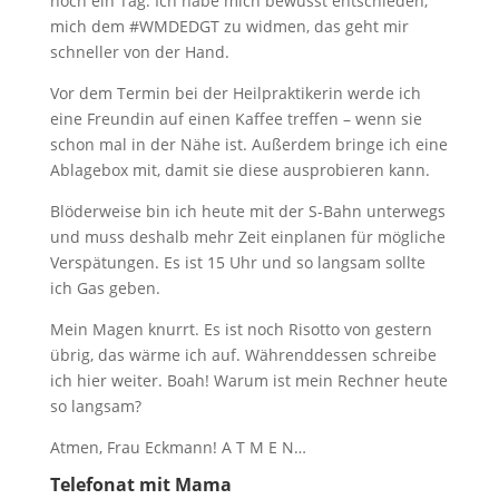
noch ein Tag. Ich habe mich bewusst entschieden,
mich dem #WMDEDGT zu widmen, das geht mir
schneller von der Hand.
Vor dem Termin bei der Heilpraktikerin werde ich
eine Freundin auf einen Kaffee treffen – wenn sie
schon mal in der Nähe ist. Außerdem bringe ich eine
Ablagebox mit, damit sie diese ausprobieren kann.
Blöderweise bin ich heute mit der S-Bahn unterwegs
und muss deshalb mehr Zeit einplanen für mögliche
Verspätungen. Es ist 15 Uhr und so langsam sollte
ich Gas geben.
Mein Magen knurrt. Es ist noch Risotto von gestern
übrig, das wärme ich auf. Währenddessen schreibe
ich hier weiter. Boah! Warum ist mein Rechner heute
so langsam?
Atmen, Frau Eckmann! A T M E N…
Telefonat mit Mama