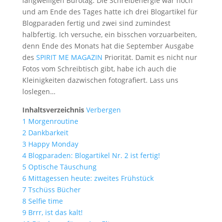
langweiligen Bürotag. Die Schreibenergie war hoch
und am Ende des Tages hatte ich drei Blogartikel für
Blogparaden fertig und zwei sind zumindest
halbfertig. Ich versuche, ein bisschen vorzuarbeiten,
denn Ende des Monats hat die September Ausgabe
des
SPIRIT ME MAGAZIN
Priorität. Damit es nicht nur
Fotos vom Schreibtisch gibt, habe ich auch die
Kleinigkeiten dazwischen fotografiert. Lass uns
loslegen…
Inhaltsverzeichnis
Verbergen
1
Morgenroutine
2
Dankbarkeit
3
Happy Monday
4
Blogparaden: Blogartikel Nr. 2 ist fertig!
5
Optische Täuschung
6
Mittagessen heute: zweites Frühstück
7
Tschüss Bücher
8
Selfie time
9
Brrr, ist das kalt!