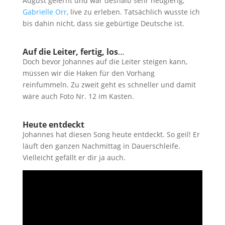
August gelernt und war deshalb sehr neugierig,
Gabrielle Orr
, live zu erleben. Tatsächlich wusste ich
bis dahin nicht, dass sie gebürtige Deutsche ist.
Auf die Leiter, fertig, los
…
Doch bevor Johannes auf die Leiter steigen kann,
müssen wir die Haken für den Vorhang
reinfummeln. Zu zweit geht es schneller und damit
wäre auch Foto Nr. 12 im Kasten.
Heute entdeckt
Johannes hat diesen Song heute entdeckt. So geil! Er
läuft den ganzen Nachmittag in Dauerschleife.
Vielleicht gefällt er dir ja auch.