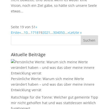
Vision, noch ein Ziel gäbe, so hätte sich unsere Seele
etwas...
Seite 19 von 51
«
Erste
«
...
10
...
17
18
19
20
21
...
30
40
50
...
»
Letzte »
Suchen
Aktuelle Beiträge
Persönliche Werte: Warum sich meine Werte
verändert haben – und was das über meine innere
Entwicklung verrät
Ratschläge für die Tonne: Welcher gut gemeinte Tipp
mir nicht geholfen hat und was stattdessen wirklich
funktioniert