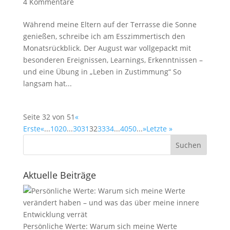
4 Kommentare
Während meine Eltern auf der Terrasse die Sonne
genießen, schreibe ich am Esszimmertisch den
Monatsrückblick. Der August war vollgepackt mit
besonderen Ereignissen, Learnings, Erkenntnissen –
und eine Übung in „Leben in Zustimmung“ So
langsam hat...
Seite 32 von 51
«
Erste
«
...
10
20
...
30
31
32
33
34
...
40
50
...
»
Letzte »
Suchen
Aktuelle Beiträge
Persönliche Werte: Warum sich meine Werte