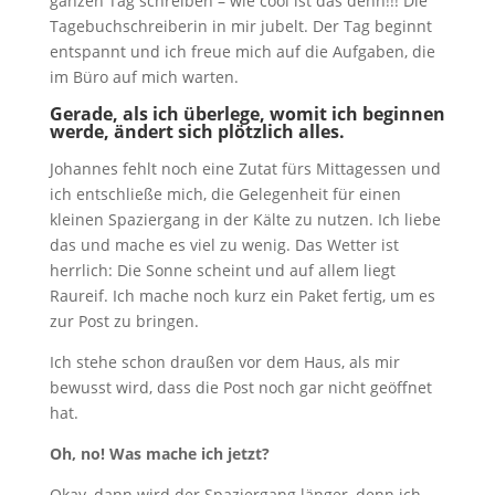
ganzen Tag schreiben – wie cool ist das denn!!! Die
Tagebuchschreiberin in mir jubelt. Der Tag beginnt
entspannt und ich freue mich auf die Aufgaben, die
im Büro auf mich warten.
Gerade, als ich überlege, womit ich beginnen
werde, ändert sich plötzlich alles.
Johannes fehlt noch eine Zutat fürs Mittagessen und
ich entschließe mich, die Gelegenheit für einen
kleinen Spaziergang in der Kälte zu nutzen. Ich liebe
das und mache es viel zu wenig. Das Wetter ist
herrlich: Die Sonne scheint und auf allem liegt
Raureif. Ich mache noch kurz ein Paket fertig, um es
zur Post zu bringen.
Ich stehe schon draußen vor dem Haus, als mir
bewusst wird, dass die Post noch gar nicht geöffnet
hat.
Oh, no! Was mache ich jetzt?
Okay, dann wird der Spaziergang länger, denn ich