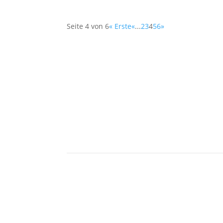
Seite 4 von 6
« Erste
«
...
2
3
4
5
6
»