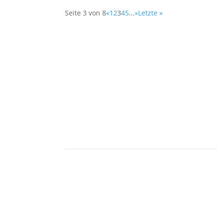
Seite 3 von 8
«
1
2
3
4
5
...
»
Letzte »