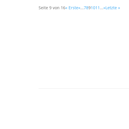
Seite 9 von 16
« Erste
«
...
7
8
9
10
11
...
»
Letzte »