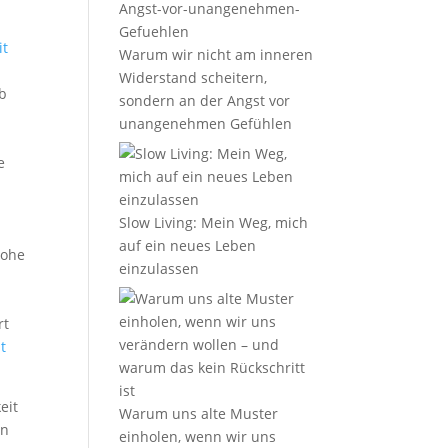
it
Warum wir nicht am inneren
Widerstand scheitern,
lb
sondern an der Angst vor
unangenehmen Gefühlen
e
Slow Living: Mein Weg, mich
auf ein neues Leben
hohe
einzulassen
rt
t
eit
Warum uns alte Muster
on
einholen, wenn wir uns