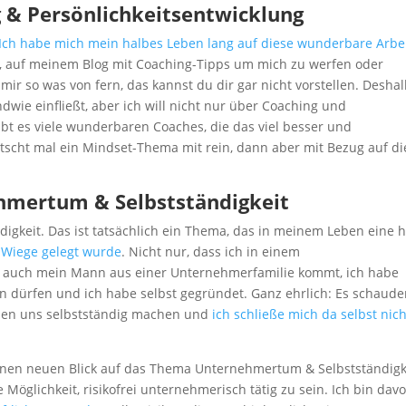
 & Persönlichkeitsentwicklung
Ich habe mich mein halbes Leben lang auf diese wunderbare Arbe
on, auf meinem Blog mit Coaching-Tipps um mich zu werfen oder
 mir so was von fern, das kannst du dir gar nicht vorstellen. Desha
dwie einfließt, aber ich will nicht nur über Coaching und
ibt es viele wunderbaren Coaches, die das viel besser und
rutscht mal ein Mindset-Thema mit rein, dann aber mit Bezug auf di
hmertum & Selbstständigkeit
gkeit. Das ist tatsächlich ein Thema, das in meinem Leben eine 
e Wiege gelegt wurde
. Nicht nur, dass ich in einem
auch mein Mann aus einer Unternehmerfamilie kommt, ich habe
dürfen und ich habe selbst gegründet. Ganz ehrlich: Es schaude
auen uns selbstständig machen und
ich schließe mich da selbst nich
nen neuen Blick auf das Thema Unternehmertum & Selbstständigk
Möglichkeit, risikofrei unternehmerisch tätig zu sein. Ich bin dav