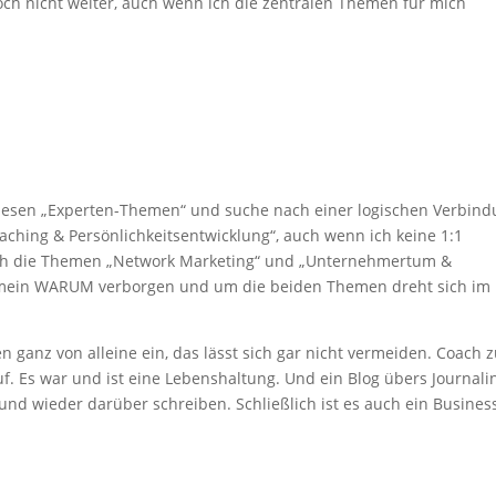
ch nicht weiter, auch wenn ich die zentralen Themen für mich
diesen „Experten-Themen“ und suche nach einer logischen Verbind
aching & Persönlichkeitsentwicklung“, auch wenn ich keine 1:1
ch die Themen „Network Marketing“ und „Unternehmertum &
st mein WARUM verborgen und um die beiden Themen dreht sich im
 ganz von alleine ein, das lässt sich gar nicht vermeiden. Coach 
f. Es war und ist eine Lebenshaltung. Und ein Blog übers Journali
und wieder darüber schreiben. Schließlich ist es auch ein Busines