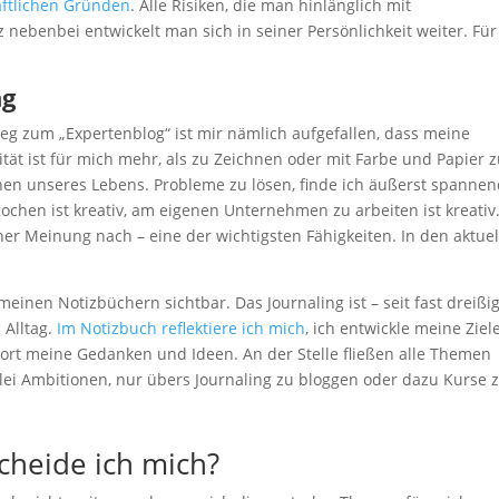
aftlichen Gründen
. Alle Risiken, die man hinlänglich mit
z nebenbei entwickelt man sich in seiner Persönlichkeit weiter. Für
ng
Weg zum „Expertenblog“ ist mir nämlich aufgefallen, dass meine
vität ist für mich mehr, als zu Zeichnen oder mit Farbe und Papier 
eichen unseres Lebens. Probleme zu lösen, finde ich äußerst spanne
 Kochen ist kreativ, am eigenen Unternehmen zu arbeiten ist kreativ
einer Meinung nach – eine der wichtigsten Fähigkeiten. In den aktuel
einen Notizbüchern sichtbar. Das Journaling ist – seit fast dreißi
 Alltag.
Im Notizbuch reflektiere ich mich
, ich entwickle meine Ziel
rt meine Gedanken und Ideen. An der Stelle fließen alle Themen
lei Ambitionen, nur übers Journaling zu bloggen oder dazu Kurse 
cheide ich mich?