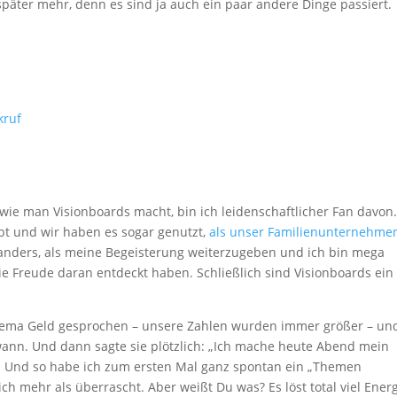
später mehr, denn es sind ja auch ein paar andere Dinge passiert.
kruf
 wie man Visionboards macht, bin ich leidenschaftlicher Fan davon.
t und wir haben es sogar genutzt,
als unser Familienunternehmen
t anders, als meine Begeisterung weiterzugeben und ich bin mega
e Freude daran entdeckt haben. Schließlich sind Visionboards ein
Thema Geld gesprochen – unsere Zahlen wurden immer größer – un
ann. Und dann sagte sie plötzlich: „Ich mache heute Abend mein
n. Und so habe ich zum ersten Mal ganz spontan ein „Themen
h mehr als überrascht. Aber weißt Du was? Es löst total viel Ener