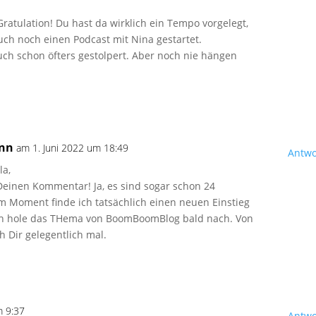
Gratulation! Du hast da wirklich ein Tempo vorgelegt,
uch noch einen Podcast mit Nina gestartet.
uch schon öfters gestolpert. Aber noch nie hängen
ann
am 1. Juni 2022 um 18:49
Antwo
la,
Deinen Kommentar! Ja, es sind sogar schon 24
im Moment finde ich tatsächlich einen neuen Einstieg
Ich hole das THema von BoomBoomBlog bald nach. Von
ch Dir gelegentlich mal.
m 9:37
Antwo