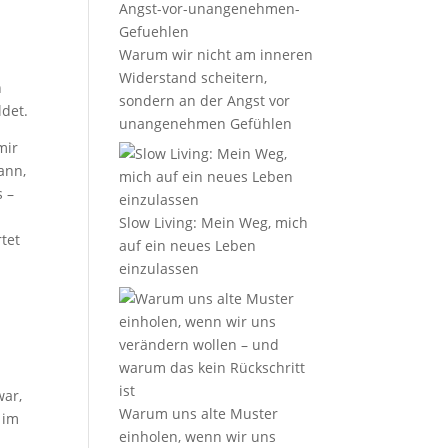
Warum wir nicht am inneren
Widerstand scheitern,
h
sondern an der Angst vor
ldet.
unangenehmen Gefühlen
mir
ann,
s –
Slow Living: Mein Weg, mich
rtet
auf ein neues Leben
einzulassen
war,
Warum uns alte Muster
 im
einholen, wenn wir uns