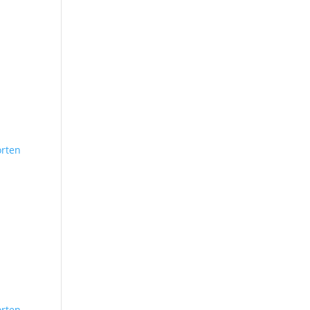
rten
rten