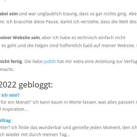
abei
sein
und war unglaublich traurig, dass so gar nichts ging. Abe
äre. Ich brauchte diese Pause, damit ich verstehe, dass die Welt de
meiner Website sein
, aber ich habe es technisch einfach nicht
es geht und die Folgen sind hoffentlich bald auf meiner Website. 
icht fertig
. Die liebe
Judith
hat mir extra eine Anleitung zur Verf
emacht.
2022 gebloggt:
 ich sein?
ür ein Monat!“ Ich kann kaum in Worte fassen, was alles passiert i
d Inspiration…
lltag
Wetter? Ich finde das wunderbar und genieße jeden Moment, den ic
ich wieder mit durch meinen Tag…