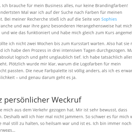
n. Ich brauche für mein Business alles, nur keine Brandingfarben!
hundertsten Mal war ich auf der Suche nach Farben für meinen
t. Bei meiner Recherche stieß ich auf die Seite von
Sophies
ranche und war ihre ganz besonderen Herangehensweise hat mic
ob und wie das funktioniert und habe mich gleich zum Kurs angeme
llte ich nicht zwei Wochen bis zum Kursstart warten. Also hat sie 
und ich habe den Prozess in drei intensiven Tagen durchgezogen. M
olut logisch und geht unglaublich tief. Ich habe tatsächlich alle
eht. Plötzlich wurde mir klar, warum die Logofarben für mein
ht passten. Die neue Farbpalette ist völlig anders, als ich es erwa
nlichkeit – und genau darum geht es ja.
 persönlicher Weckruf
e mich aus dem Verkehr gezogen hat. Mir ist sehr bewusst, dass
 Deshalb will ich hier mal nicht jammern. So schwer es für mich 
ße mal still zu halten, so heilsam war und ist es. Ich bin immer noch
erwegs…