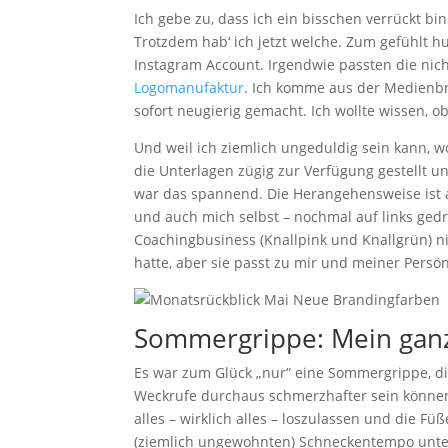
Ich gebe zu, dass ich ein bisschen verrückt bi
Trotzdem hab‘ ich jetzt welche. Zum gefühlt 
Instagram Account. Irgendwie passten die nich
Logomanufaktur
. Ich komme aus der Medienb
sofort neugierig gemacht. Ich wollte wissen, 
Und weil ich ziemlich ungeduldig sein kann, wo
die Unterlagen zügig zur Verfügung gestellt 
war das spannend. Die Herangehensweise ist abs
und auch mich selbst – nochmal auf links gedr
Coachingbusiness (Knallpink und Knallgrün) nic
hatte, aber sie passt zu mir und meiner Persö
Sommergrippe: Mein ganz
Es war zum Glück „nur“ eine Sommergrippe, di
Weckrufe durchaus schmerzhafter sein können.
alles – wirklich alles – loszulassen und die Fü
(ziemlich ungewohnten) Schneckentempo unt