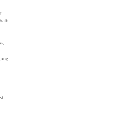
r
shalb
Es
ügung
st.
h