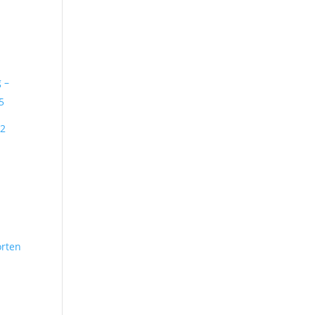
 –
12
rten