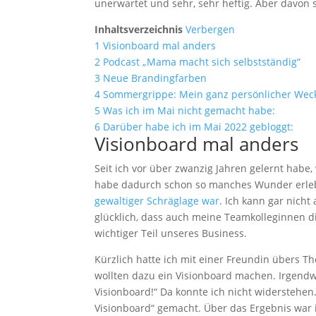
unerwartet und sehr, sehr heftig. Aber davon 
Inhaltsverzeichnis
Verbergen
1
Visionboard mal anders
2
Podcast „Mama macht sich selbstständig“
3
Neue Brandingfarben
4
Sommergrippe: Mein ganz persönlicher Wec
5
Was ich im Mai nicht gemacht habe:
6
Darüber habe ich im Mai 2022 gebloggt:
Visionboard mal anders
Seit ich vor über zwanzig Jahren gelernt habe,
habe dadurch schon so manches Wunder erleb
gewaltiger Schräglage war
. Ich kann gar nich
glücklich, dass auch meine Teamkolleginnen di
wichtiger Teil unseres Business.
Kürzlich hatte ich mit einer Freundin übers 
wollten dazu ein Visionboard machen. Irgendw
Visionboard!“ Da konnte ich nicht widerstehe
Visionboard“ gemacht. Über das Ergebnis war ic