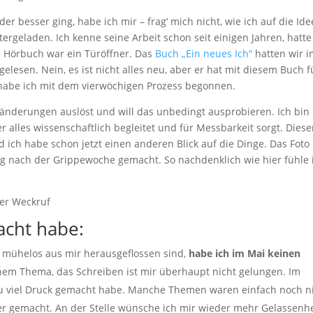
 besser ging, habe ich mir – frag‘ mich nicht, wie ich auf die Ide
ergeladen. Ich kenne seine Arbeit schon seit einigen Jahren, hatte
s Hörbuch war ein Türöffner. Das
Buch „Ein neues Ich“
hatten wir 
elesen. Nein, es ist nicht alles neu, aber er hat mit diesem Buch f
habe ich mit dem vierwöchigen Prozess begonnen.
eränderungen auslöst und will das unbedingt ausprobieren. Ich bin 
er alles wissenschaftlich begleitet und für Messbarkeit sorgt. Diese
 ich habe schon jetzt einen anderen Blick auf die Dinge. Das Foto
g nach der Grippewoche gemacht. So nachdenklich wie hier fühle 
acht habe:
t mühelos aus mir herausgeflossen sind,
habe ich im Mai keinen
chem Thema, das Schreiben ist mir überhaupt nicht gelungen. Im
l zu viel Druck gemacht habe. Manche Themen waren einfach noch n
er gemacht. An der Stelle wünsche ich mir wieder mehr Gelassenhe