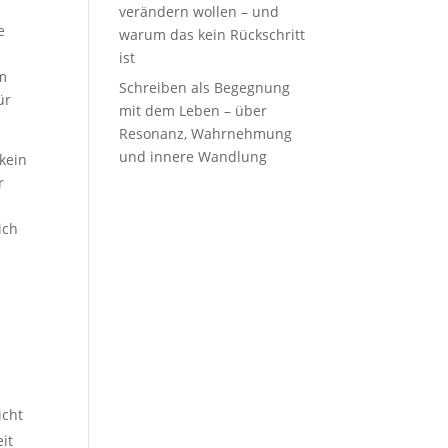
verändern wollen – und
e
warum das kein Rückschritt
ist
im
Schreiben als Begegnung
ür
mit dem Leben – über
Resonanz, Wahrnehmung
und innere Wandlung
kein
r
ich
icht
it