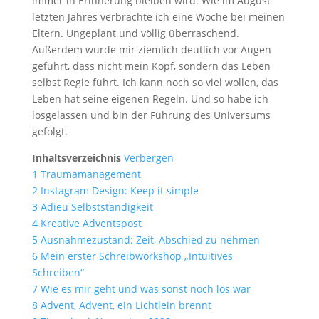
immer in Erinnerung bleiben wird. Wie im August
letzten Jahres verbrachte ich eine Woche bei meinen
Eltern. Ungeplant und völlig überraschend.
Außerdem wurde mir ziemlich deutlich vor Augen
geführt, dass nicht mein Kopf, sondern das Leben
selbst Regie führt. Ich kann noch so viel wollen, das
Leben hat seine eigenen Regeln. Und so habe ich
losgelassen und bin der Führung des Universums
gefolgt.
Inhaltsverzeichnis
Verbergen
1
Traumamanagement
2
Instagram Design: Keep it simple
3
Adieu Selbstständigkeit
4
Kreative Adventspost
5
Ausnahmezustand: Zeit, Abschied zu nehmen
6
Mein erster Schreibworkshop „Intuitives
Schreiben“
7
Wie es mir geht und was sonst noch los war
8
Advent, Advent, ein Lichtlein brennt