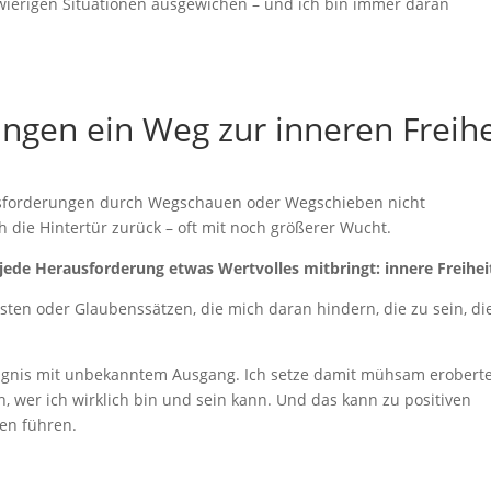
ierigen Situationen ausgewichen – und ich bin immer daran
gen ein Weg zur inneren Freihe
ausforderungen durch Wegschauen oder Wegschieben nicht
 die Hintertür zurück – oft mit noch größerer Wucht.
 jede Herausforderung etwas Wertvolles mitbringt: innere Freihei
sten oder Glaubenssätzen, die mich daran hindern, die zu sein, die
 Wagnis mit unbekanntem Ausgang. Ich setze damit mühsam erobert
ch, wer ich wirklich bin und sein kann. Und das kann zu positiven
n führen.