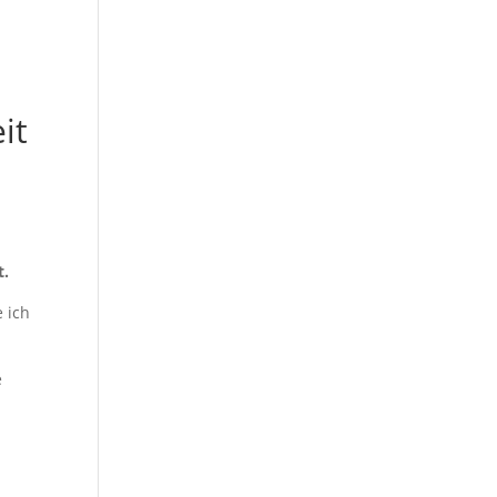
it
t.
 ich
e