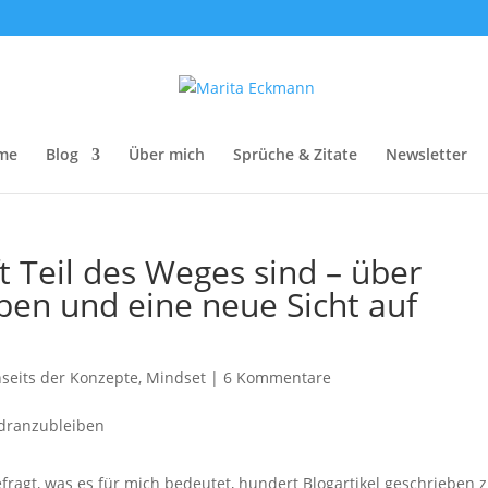
me
Blog
Über mich
Sprüche & Zitate
Newsletter
 Teil des Weges sind – über
ben und eine neue Sicht auf
nseits der Konzepte
,
Mindset
|
6 Kommentare
fragt, was es für mich bedeutet, hundert Blogartikel geschrieben 