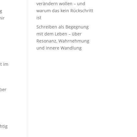
verändern wollen – und
warum das kein Rückschritt
ig
ist
mir
Schreiben als Begegnung
mit dem Leben – über
Resonanz, Wahrnehmung
und innere Wandlung
it im
über
.
htig