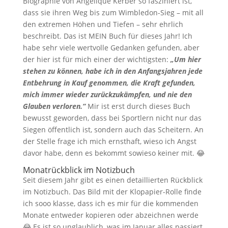
Biographie von Angelique Kerber so fasziniert ist,
dass sie ihren Weg bis zum Wimbledon-Sieg – mit all
den extremen Höhen und Tiefen – sehr ehrlich
beschreibt. Das ist MEIN Buch für dieses Jahr! Ich
habe sehr viele wertvolle Gedanken gefunden, aber
der hier ist für mich einer der wichtigsten:
„Um hier
stehen zu können, habe ich in den Anfangsjahren jede
Entbehrung in Kauf genommen, die Kraft gefunden,
mich immer wieder zurückzukämpfen, und nie den
Glauben verloren.“
Mir ist erst durch dieses Buch
bewusst geworden, dass bei Sportlern nicht nur das
Siegen öffentlich ist, sondern auch das Scheitern. An
der Stelle frage ich mich ernsthaft, wieso ich Angst
davor habe, denn es bekommt sowieso keiner mit. 😂
Monatrückblick im Notizbuch
Seit diesem Jahr gibt es einen detaillierten Rückblick
im Notizbuch. Das Bild mit der Klopapier-Rolle finde
ich sooo klasse, dass ich es mir für die kommenden
Monate entweder kopieren oder abzeichnen werde
😂 Es ist so unglaublich, was im Januar alles passiert