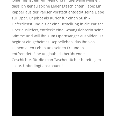
Johannes ist ein Film-Fan und mittlerweile weiß er,
dass ich genau solche Lebensgeschichten liebe: Ein
Rapper aus der Pariser Vorstadt entdeckt seine Liebe
zur Oper. Er jobbt als Kurier für einen Sushi-
Lieferdienst und als er eine Bestellung in die Pariser
Oper ausliefert, entdeckt eine Gesangslehrerin seine
Stimme und will ihn zum Opernsänger aus­bilden. Er
beginnt ein geheimes Doppel­leben, das ihn von
seinem alten Leben uns seinen Freunden
entfremdet. Eine unglaublich berührende
Geschichte, für die man Taschentücher bereitlegen
sollte. Unbedingt anschauen!