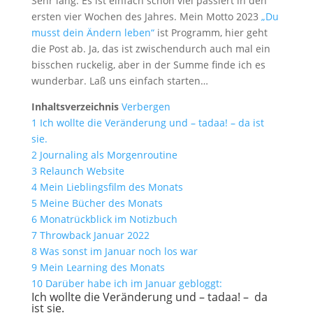
Sehr lang. Es ist einfach schon viel passiert in den
ersten vier Wochen des Jahres. Mein Motto 2023
„Du
musst dein Ändern leben“
ist Programm, hier geht
die Post ab. Ja, das ist zwischendurch auch mal ein
bisschen ruckelig, aber in der Summe finde ich es
wunderbar. Laß uns einfach starten…
Inhaltsverzeichnis
Verbergen
1
Ich wollte die Veränderung und – tadaa! – da ist
sie.
2
Journaling als Morgenroutine
3
Relaunch Website
4
Mein Lieblingsfilm des Monats
5
Meine Bücher des Monats
6
Monatrückblick im Notizbuch
7
Throwback Januar 2022
8
Was sonst im Januar noch los war
9
Mein Learning des Monats
10
Darüber habe ich im Januar gebloggt:
Ich wollte die Veränderung und – tadaa! – da
ist sie.